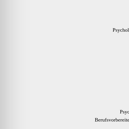
Psychol
Psyc
Berufsvorberei